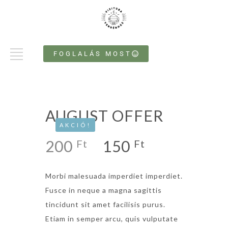
FOGLALÁS MOST
AUGUST OFFER
AKCIÓ!
200
150
Ft
Ft
Morbi malesuada imperdiet imperdiet.
Fusce in neque a magna sagittis
tincidunt sit amet facilisis purus.
Etiam in semper arcu, quis vulputate