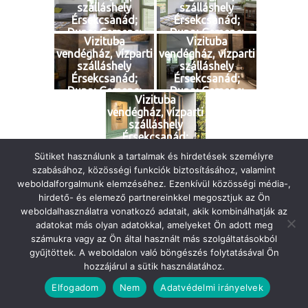
szálláshely
szálláshely
waterfront;
waterfront;
Érsekcsanád;
Érsekcsanád;
guesthouse;
guesthouse;
Duna; Gemenc;
Duna; Gemenc;
fishing;
fishing;
Vizituba
Vizituba
Magyarország;
Magyarország;
vendégház, vízparti
vendégház, vízparti
Hungary;
Hungary;
szálláshely
szálláshely
waterfront;
waterfront;
Érsekcsanád;
Érsekcsanád;
guesthouse;
guesthouse;
Duna; Gemenc;
Duna; Gemenc;
fishing;
fishing;
Vizituba
Magyarország;
Magyarország;
vendégház, vízparti
Hungary;
Hungary;
szálláshely
waterfront;
waterfront;
Érsekcsanád;
guesthouse;
guesthouse;
Duna; Gemenc;
fishing;
fishing;
Sütiket használunk a tartalmak és hirdetések személyre
Magyarország;
szabásához, közösségi funkciók biztosításához, valamint
Hungary;
weboldalforgalmunk elemzéséhez. Ezenkívül közösségi média-,
waterfront;
hirdető- és elemező partnereinkkel megosztjuk az Ön
guesthouse;
fishing;
weboldalhasználatra vonatkozó adatait, akik kombinálhatják az
adatokat más olyan adatokkal, amelyeket Ön adott meg
2022 - 2023 | VIZITUBA.HU
számukra vagy az Ön által használt más szolgáltatásokból
gyűjtöttek. A weboldalon való böngészés folytatásával Ön
MADE BY: ZDNSK
hozzájárul a sütik használatához.
Elfogadom
Nem
Adatvédelmi irányelvek